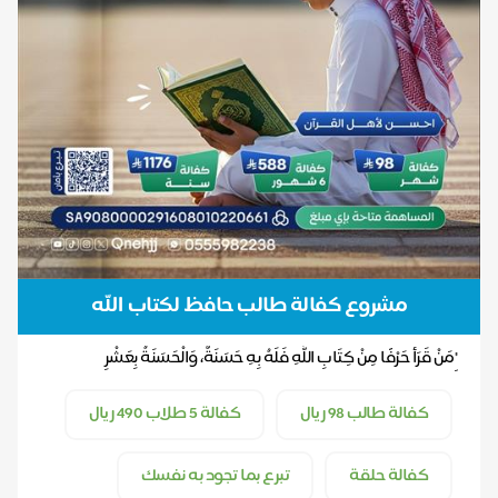
مشروع كفالة طالب حافظ لكتاب الله
"مَنْ قَرَأَ حَرْفًا مِنْ كِتَابِ اللَّهِ فَلَهُ بِهِ حَسَنَةٌ، وَالْحَسَنَةُ بِعَشْرِ
أَمْثَالِهَا"...
كفالة طالب 98 ريال
كفالة 5 طلاب 490 ريال
كفالة حلقة
تبرع بما تجود به نفسك