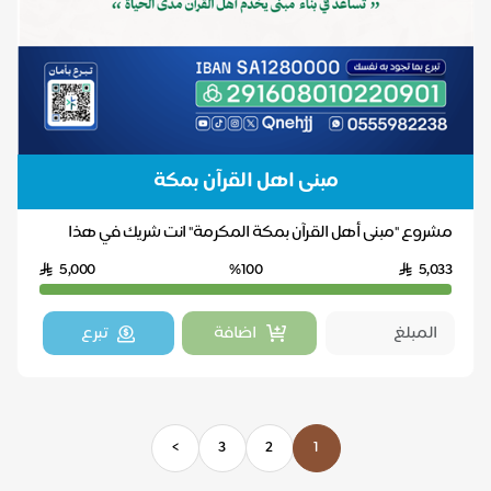
مبنى اهل القرآن بمكة
مشروع "مبنى أهل القرآن بمكة المكرمة" انت شريك في هذا
الاجر بمساهمتك فلا تبخل بالاجر ساهم معنا ل...
5,000
%100
5,033
اضافة
تبرع
>
3
2
1