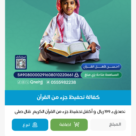
كفالة تحفيظ جزء من القرآن
تصدق بـ 199 ريال و أكفل تحفيظ جزء من القرآن الكريم :قال صلى
الله عليه وسلم (من علم آية من ك...
اضافة
تبرع